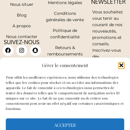
NEWSLETTER
Mentions légales
Nous situer
Vous souhaitez
Conditions
Blog
vous tenir au
générales de vente
courant de nos
A propos
Politique de
nouveautés,
Nous contacter
confidentialité
promotions et
SUIVEZ-NOUS
conseils.
Retours &
Inscrivez-vous
remboursements
dès
maintenant.
Mon compte
Gérer le consentement
Pour offrir les meilleures expériences, nous utilisons des technologies
telles que les cookies pour stocker et/ou accéder aux informations des
appareils. Le fait de consentir à ces technologies nous permettra de
traiter des données telles que le comportement de navigation ou les ID
J'accepte de
uniques sur ce site. Le fait de ne pas consentir ou de retirer son
recevoir les mails
consentement peut avoir un effet négatif sur certaines caractéristiques et
fonctions.
de So Elegance
ACCEPTER
JE