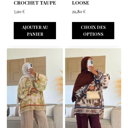
CROCHET TAUPE
LOOSE
7,90
€
29,80
€
AJOUTER AU
CHOIX DES
PANIER
OPTIONS