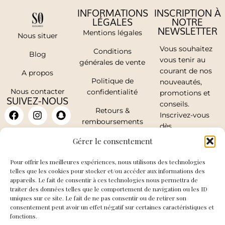
INFORMATIONS
INSCRIPTION À
LÉGALES
NOTRE
NEWSLETTER
Mentions légales
Nous situer
Vous souhaitez
Conditions
Blog
vous tenir au
générales de vente
courant de nos
A propos
Politique de
nouveautés,
Nous contacter
confidentialité
promotions et
SUIVEZ-NOUS
conseils.
Retours &
Inscrivez-vous
remboursements
dès
maintenant.
Mon compte
Gérer le consentement
Pour offrir les meilleures expériences, nous utilisons des technologies
telles que les cookies pour stocker et/ou accéder aux informations des
appareils. Le fait de consentir à ces technologies nous permettra de
traiter des données telles que le comportement de navigation ou les ID
J'accepte de
uniques sur ce site. Le fait de ne pas consentir ou de retirer son
recevoir les mails
consentement peut avoir un effet négatif sur certaines caractéristiques et
fonctions.
de So Elegance