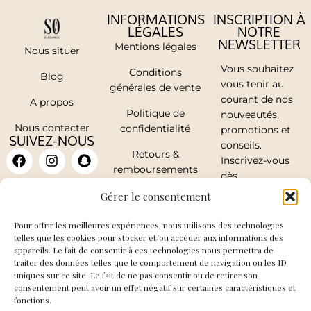
INFORMATIONS
INSCRIPTION À
LÉGALES
NOTRE
NEWSLETTER
Mentions légales
Nous situer
Vous souhaitez
Conditions
Blog
vous tenir au
générales de vente
courant de nos
A propos
Politique de
nouveautés,
Nous contacter
confidentialité
promotions et
SUIVEZ-NOUS
conseils.
Retours &
Inscrivez-vous
remboursements
dès
maintenant.
Mon compte
Gérer le consentement
Pour offrir les meilleures expériences, nous utilisons des technologies
telles que les cookies pour stocker et/ou accéder aux informations des
appareils. Le fait de consentir à ces technologies nous permettra de
traiter des données telles que le comportement de navigation ou les ID
J'accepte de
uniques sur ce site. Le fait de ne pas consentir ou de retirer son
recevoir les mails
consentement peut avoir un effet négatif sur certaines caractéristiques et
fonctions.
de So Elegance