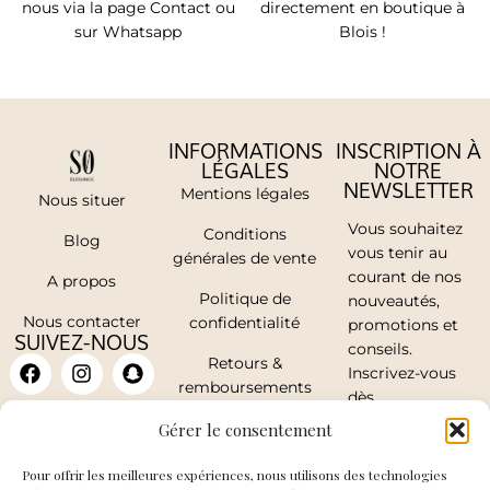
nous via la page Contact ou
directement en boutique à
sur Whatsapp
Blois !
INFORMATIONS
INSCRIPTION À
LÉGALES
NOTRE
NEWSLETTER
Mentions légales
Nous situer
Vous souhaitez
Conditions
Blog
vous tenir au
générales de vente
courant de nos
A propos
Politique de
nouveautés,
Nous contacter
confidentialité
promotions et
SUIVEZ-NOUS
conseils.
Retours &
Inscrivez-vous
remboursements
dès
maintenant.
Mon compte
Gérer le consentement
Pour offrir les meilleures expériences, nous utilisons des technologies