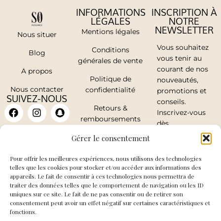
INFORMATIONS
INSCRIPTION À
LÉGALES
NOTRE
NEWSLETTER
Mentions légales
Nous situer
Vous souhaitez
Conditions
Blog
vous tenir au
générales de vente
courant de nos
A propos
Politique de
nouveautés,
Nous contacter
confidentialité
promotions et
SUIVEZ-NOUS
conseils.
Retours &
Inscrivez-vous
remboursements
dès
maintenant.
Mon compte
Gérer le consentement
Pour offrir les meilleures expériences, nous utilisons des technologies
telles que les cookies pour stocker et/ou accéder aux informations des
appareils. Le fait de consentir à ces technologies nous permettra de
traiter des données telles que le comportement de navigation ou les ID
J'accepte de
uniques sur ce site. Le fait de ne pas consentir ou de retirer son
recevoir les mails
consentement peut avoir un effet négatif sur certaines caractéristiques et
fonctions.
de So Elegance