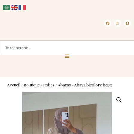
CLICK & COLLECT ( BLOIS 41 )
Accueil
/
Boutique
/
Robes / Abayas
/
Abaya bicolore beige