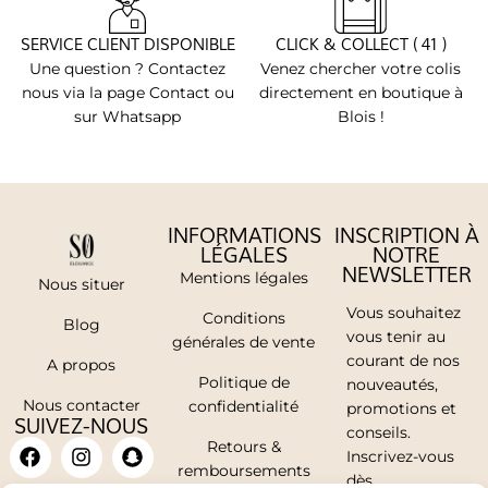
SERVICE CLIENT DISPONIBLE
CLICK & COLLECT ( 41 )
Une question ? Contactez
Venez chercher votre colis
nous via la page Contact ou
directement en boutique à
sur Whatsapp
Blois !
INFORMATIONS
INSCRIPTION À
LÉGALES
NOTRE
NEWSLETTER
Mentions légales
Nous situer
Vous souhaitez
Conditions
Blog
vous tenir au
générales de vente
courant de nos
A propos
Politique de
nouveautés,
Nous contacter
confidentialité
promotions et
SUIVEZ-NOUS
conseils.
Retours &
Inscrivez-vous
remboursements
dès