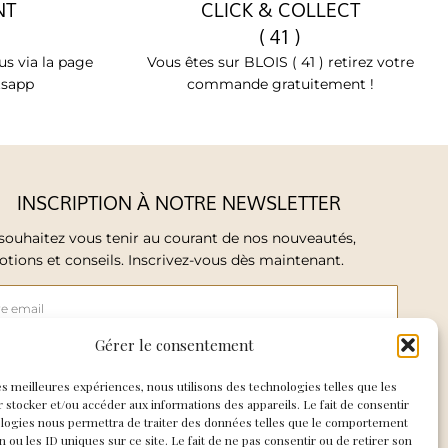
NT
CLICK & COLLECT
( 41 )
s via la page
Vous êtes sur BLOIS ( 41 ) retirez votre
tsapp
commande gratuitement !
INSCRIPTION À NOTRE NEWSLETTER
souhaitez vous tenir au courant de nos nouveautés,
tions et conseils. Inscrivez-vous dès maintenant.
Gérer le consentement
ccepte de recevoir les mails de So Elegance
les meilleures expériences, nous utilisons des technologies telles que les
 stocker et/ou accéder aux informations des appareils. Le fait de consentir
ologies nous permettra de traiter des données telles que le comportement
E M'INSCRIS
n ou les ID uniques sur ce site. Le fait de ne pas consentir ou de retirer son