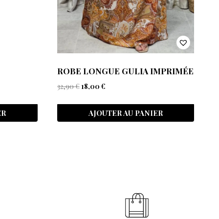
ROBE LONGUE GULIA IMPRIMÉE
32,90
€
18,00
€
ER
AJOUTER AU PANIER