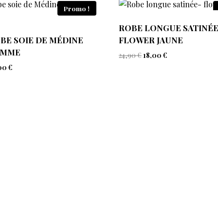
Promo !
ROBE LONGUE SATINÉE
BE SOIE DE MÉDINE
FLOWER JAUNE
OMME
24,90
€
18,00
€
00
€