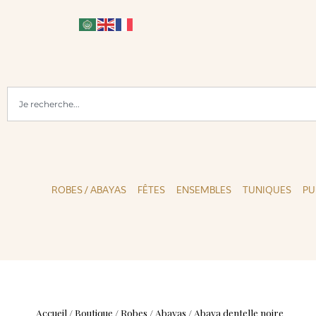
LIENT DISPONIBLE
PAIEMENTS SÉCURISÉS
ROBES / ABAYAS
FÊTES
ENSEMBLES
TUNIQUES
PU
Accueil
/
Boutique
/
Robes / Abayas
/
Abaya dentelle noire