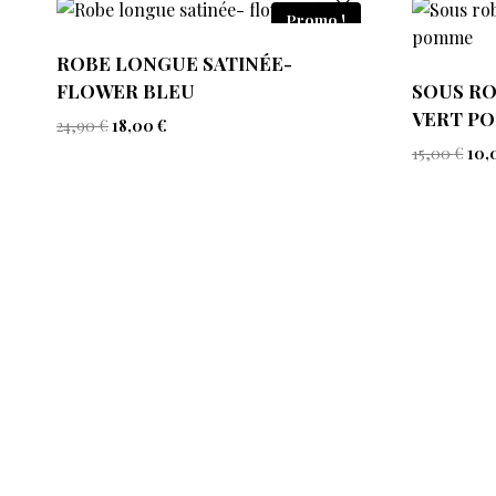
Promo !
ROBE LONGUE SATINÉE-
FLOWER BLEU
SOUS RO
VERT P
24,90
€
18,00
€
15,00
€
10,