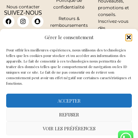
Politique de
nouveautés,
Nous contacter
confidentialité
promotions et
SUIVEZ-NOUS
conseils.
Retours &
Inscrivez-vous
remboursements
dès
maintenant.
Mon compte
Gérer le consentement
Pour offrir les meilleures expériences, nous utilisons des technologies
telles que les cookies pour stocker et/ou accéder aux informations des
appareils. Le fait de consentir à ces technologies nous permettra de
traiter des données telles que le comportement de navigation ou les ID
J'accepte de
uniques sur ce site. Le fait de ne pas consentir ou de retirer son
recevoir les mails
consentement peut avoir un effet négatif sur certaines caractéristiques et
fonctions.
de So Elegance
ACCEPTER
JE
M'INSCRIS
REFUSER
VOIR LES PRÉFÉRENCES