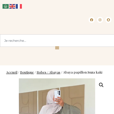
CLICK & COLLECT ( BLOIS 41 )
Accueil
/
Boutique
/
Robes / Abayas
/
Abaya papillon Suza kaki