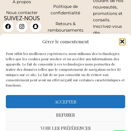
courant de nos
A propos
Politique de
nouveautés,
Nous contacter
confidentialité
promotions et
SUIVEZ-NOUS
conseils.
Retours &
Inscrivez-vous
remboursements
dès
maintenant.
Mon compte
Gérer le consentement
Pour offrir les meilleures expériences, nous utilisons des technologies
telles que les cookies pour stocker et/ou accéder aux informations des
appareils. Le fait de consentir à ces technologies nous permettra de
traiter des données telles que le comportement de navigation ou les ID
J'accepte de
uniques sur ce site. Le fait de ne pas consentir ou de retirer son
recevoir les mails
consentement peut avoir un effet négatif sur certaines caractéristiques et
fonctions.
de So Elegance
ACCEPTER
JE
M'INSCRIS
REFUSER
VOIR LES PRÉFÉRENCES