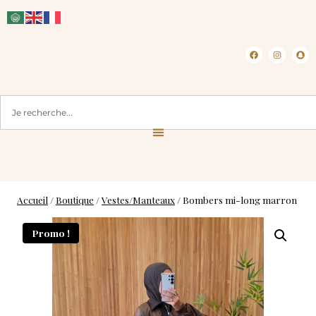
CLICK & COLLECT ( BLOIS 41 )
Accueil
/
Boutique
/
Vestes/Manteaux
/
Bombers mi-long marron
Promo !