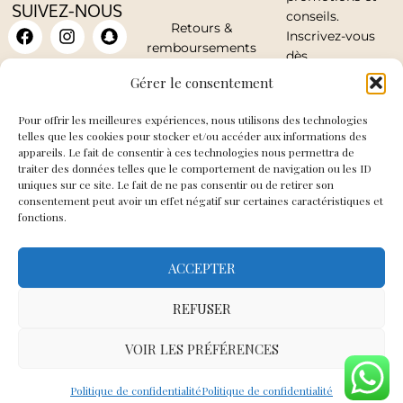
SUIVEZ-NOUS
conseils.
Retours &
Inscrivez-vous
remboursements
dès
maintenant.
Mon compte
Gérer le consentement
Pour offrir les meilleures expériences, nous utilisons des technologies
telles que les cookies pour stocker et/ou accéder aux informations des
appareils. Le fait de consentir à ces technologies nous permettra de
traiter des données telles que le comportement de navigation ou les ID
J'accepte de
uniques sur ce site. Le fait de ne pas consentir ou de retirer son
recevoir les mails
consentement peut avoir un effet négatif sur certaines caractéristiques et
fonctions.
de So Elegance
ACCEPTER
JE
M'INSCRIS
REFUSER
VOIR LES PRÉFÉRENCES
SO ELEGANCE TOUS DROITS RÉSERVÉS 2026
Politique de confidentialité
Politique de confidentialité