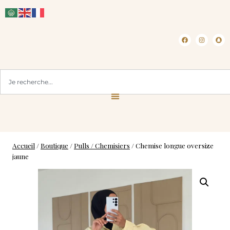
CLICK & COLLECT ( BLOIS 41 )
Accueil
/
Boutique
/
Pulls / Chemisiers
/
Chemise longue oversize
jaune