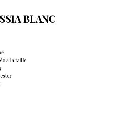
SSIA BLANC
pe
e a la taille
4
ester
0