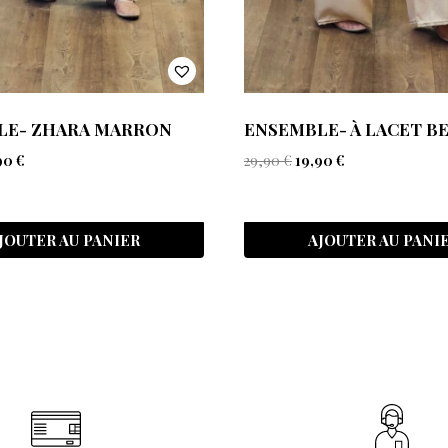
LE- ZHARA MARRON
ENSEMBLE- À LACET B
90
€
29,90
€
19,90
€
JOUTER AU PANIER
AJOUTER AU PANI