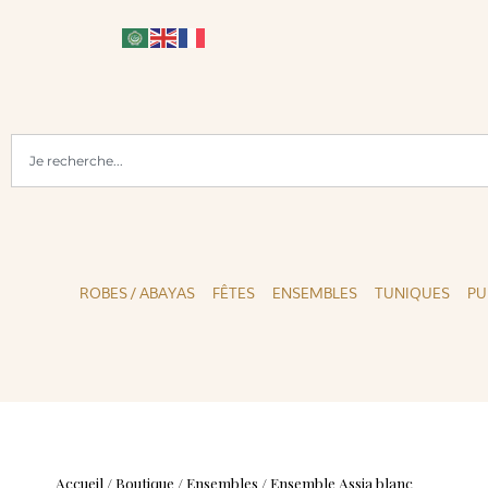
PAIEMENTS SÉCURISÉS
ROBES / ABAYAS
FÊTES
ENSEMBLES
TUNIQUES
PU
Accueil
/
Boutique
/
Ensembles
/
Ensemble Assia blanc