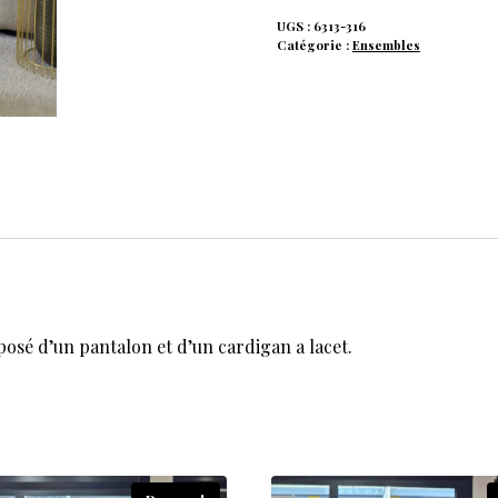
UGS :
6313-316
Catégorie :
Ensembles
sé d’un pantalon et d’un cardigan a lacet.