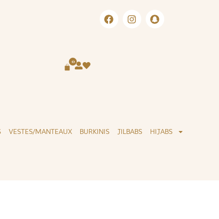
RAISON INTERNATIONALE
SERVICE CLIE
0
S
VESTES/MANTEAUX
BURKINIS
JILBABS
HIJABS