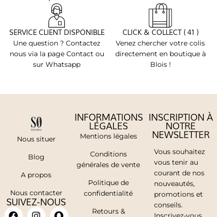
SERVICE CLIENT DISPONIBLE
CLICK & COLLECT ( 41 )
Une question ? Contactez
Venez chercher votre colis
nous via la page Contact ou
directement en boutique à
sur Whatsapp
Blois !
INFORMATIONS
INSCRIPTION À
LÉGALES
NOTRE
NEWSLETTER
Mentions légales
Nous situer
Vous souhaitez
Conditions
Blog
vous tenir au
générales de vente
courant de nos
A propos
Politique de
nouveautés,
Nous contacter
confidentialité
promotions et
SUIVEZ-NOUS
conseils.
Retours &
Inscrivez-vous