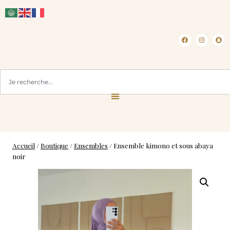
CLICK & COLLECT ( BLOIS 41 )
Accueil
/
Boutique
/
Ensembles
/
Ensemble kimono et sous abaya
noir