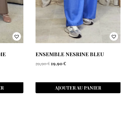
ME
ENSEMBLE NESRINE BLEU
29,90
€
19,90
€
ER
AJOUTER AU PANIER