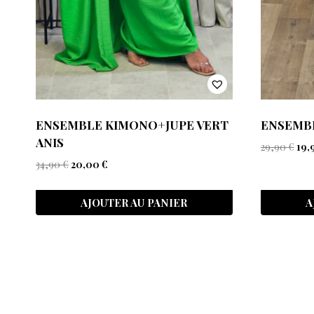
ENSEMBLE KIMONO+JUPE VERT
ENSEMBL
ANIS
29,90
€
19,
34,90
€
20,00
€
AJOUTER AU PANIER
A