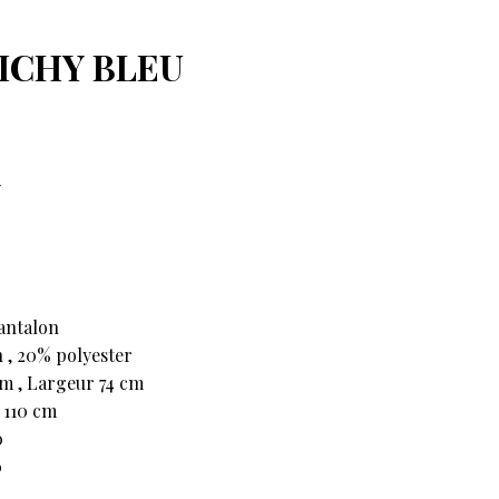
ICHY BLEU
y
pantalon
 , 20% polyester
m , Largeur 74 cm
 110 cm
0
0