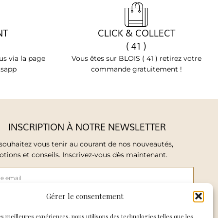
NT
CLICK & COLLECT
( 41 )
s via la page
Vous êtes sur BLOIS ( 41 ) retirez votre
tsapp
commande gratuitement !
INSCRIPTION À NOTRE NEWSLETTER
souhaitez vous tenir au courant de nos nouveautés,
tions et conseils. Inscrivez-vous dès maintenant.
Gérer le consentement
ccepte de recevoir les mails de So Elegance
les meilleures expériences, nous utilisons des technologies telles que les