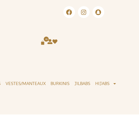
LIVRAISON INTERNATIONALE
SERVICE
0
S
VESTES/MANTEAUX
BURKINIS
JILBABS
HIJABS