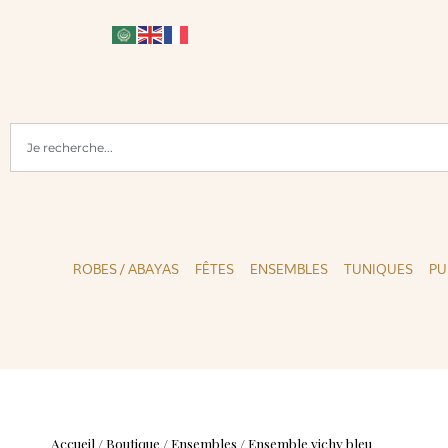
LE
PAIEMENTS SÉCURISÉS
ROBES / ABAYAS
FÊTES
ENSEMBLES
TUNIQUES
PU
Accueil
/
Boutique
/
Ensembles
/
Ensemble vichy bleu