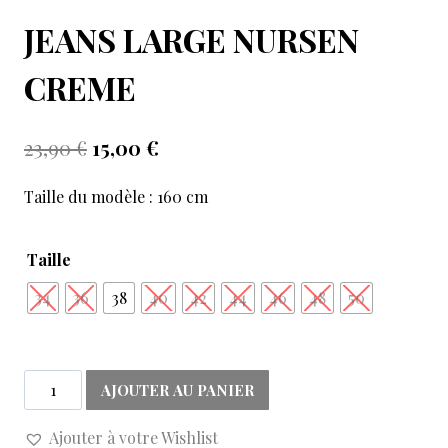
JEANS LARGE NURSEN
CREME
23,90
€
15,00
€
Taille du modèle : 160 cm
Taille
34
36
38
40
42
44
46
48
50
AJOUTER AU PANIER
Ajouter à votre Wishlist