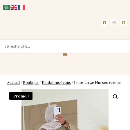
CLICK & COLLECT ( BLOIS 41 )
L
Accueil
/
Boutique
/
Pantalons/Jeans
/
Jeans large Nursen creme
Promo !