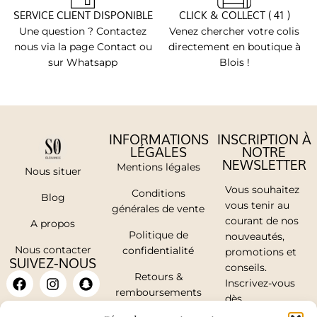
SERVICE CLIENT DISPONIBLE
CLICK & COLLECT ( 41 )
Une question ? Contactez
Venez chercher votre colis
nous via la page Contact ou
directement en boutique à
sur Whatsapp
Blois !
INFORMATIONS
INSCRIPTION À
LÉGALES
NOTRE
NEWSLETTER
Mentions légales
Nous situer
Vous souhaitez
Conditions
Blog
vous tenir au
générales de vente
courant de nos
A propos
Politique de
nouveautés,
Nous contacter
confidentialité
promotions et
SUIVEZ-NOUS
conseils.
Retours &
Inscrivez-vous
remboursements
dès
maintenant.