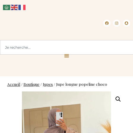
CLICK & COLLECT ( BLOIS 41 )
Accueil
/
Boutique
/
Jupes
/
Jupe longue popeline choco