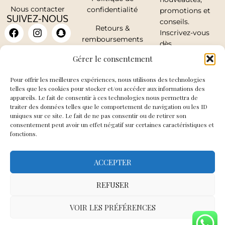
Nous contacter
confidentialité
promotions et
SUIVEZ-NOUS
conseils.
Retours &
Inscrivez-vous
remboursements
dès
maintenant.
Mon compte
Gérer le consentement
Pour offrir les meilleures expériences, nous utilisons des technologies
telles que les cookies pour stocker et/ou accéder aux informations des
appareils. Le fait de consentir à ces technologies nous permettra de
traiter des données telles que le comportement de navigation ou les ID
J'accepte de
uniques sur ce site. Le fait de ne pas consentir ou de retirer son
recevoir les mails
consentement peut avoir un effet négatif sur certaines caractéristiques et
fonctions.
de So Elegance
ACCEPTER
JE
M'INSCRIS
REFUSER
VOIR LES PRÉFÉRENCES