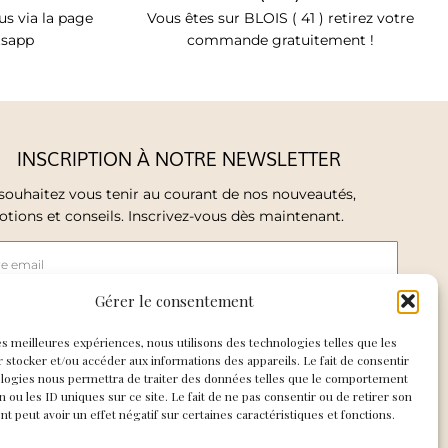
s via la page
Vous êtes sur BLOIS ( 41 ) retirez votre
tsapp
commande gratuitement !
INSCRIPTION À NOTRE NEWSLETTER
souhaitez vous tenir au courant de nos nouveautés,
tions et conseils. Inscrivez-vous dès maintenant.
Gérer le consentement
ccepte de recevoir les mails de So Elegance
les meilleures expériences, nous utilisons des technologies telles que les
 stocker et/ou accéder aux informations des appareils. Le fait de consentir
ologies nous permettra de traiter des données telles que le comportement
E M'INSCRIS
n ou les ID uniques sur ce site. Le fait de ne pas consentir ou de retirer son
 peut avoir un effet négatif sur certaines caractéristiques et fonctions.