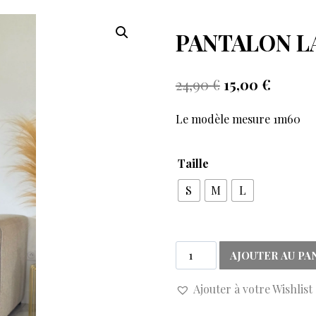
PANTALON L
24,90
€
15,00
€
Le modèle mesure 1m60
Taille
S
M
L
AJOUTER AU PA
Ajouter à votre Wishlist