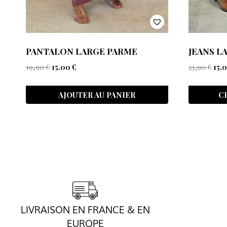
PANTALON LARGE PARME
JEANS L
19,90
€
15,00
€
23,90
€
15,
AJOUTER AU PANIER
C
LIVRAISON EN FRANCE & EN
EUROPE