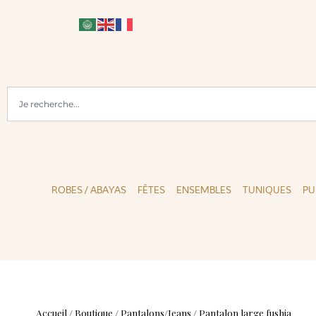
 DISPONIBLE
PAIEMENTS SÉCURISÉS
ROBES / ABAYAS
FÊTES
ENSEMBLES
TUNIQUES
PU
Accueil
/
Boutique
/
Pantalons/Jeans
/
Pantalon large fushia