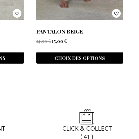
PANTALON BEIGE
24,90
€
15,00
€
NS
CHOIX DES OPTIONS
NT
CLICK & COLLECT
( 41 )