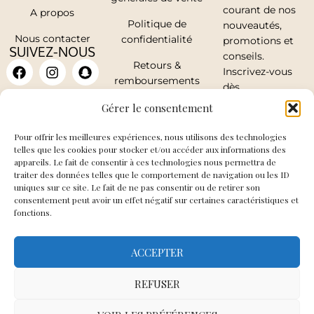
courant de nos
A propos
Politique de
nouveautés,
Nous contacter
confidentialité
promotions et
SUIVEZ-NOUS
conseils.
Retours &
Inscrivez-vous
remboursements
dès
maintenant.
Mon compte
Gérer le consentement
Pour offrir les meilleures expériences, nous utilisons des technologies
telles que les cookies pour stocker et/ou accéder aux informations des
appareils. Le fait de consentir à ces technologies nous permettra de
traiter des données telles que le comportement de navigation ou les ID
J'accepte de
uniques sur ce site. Le fait de ne pas consentir ou de retirer son
recevoir les mails
consentement peut avoir un effet négatif sur certaines caractéristiques et
fonctions.
de So Elegance
ACCEPTER
JE
M'INSCRIS
REFUSER