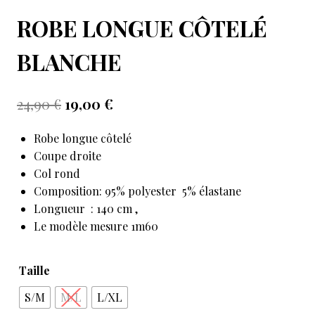
ROBE LONGUE CÔTELÉ
BLANCHE
24,90
€
19,00
€
Robe longue côtelé
Coupe droite
Col rond
Composition: 95% polyester 5% élastane
Longueur : 140 cm ,
Le modèle mesure 1m60
Taille
S/M
M/L
L/XL