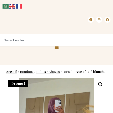
CLICK & COLLECT ( BLOIS 41 )
Accueil
/
Boutique
/
Robes / Abayas
/
Robe longue côtelé blanche
Promo !