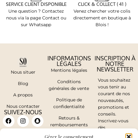
SERVICE CLIENT DISPONIBLE
CLICK & COLLECT ( 41 )
Une question ? Contactez
Venez chercher votre colis
nous via la page Contact ou
directement en boutique à
sur Whatsapp
Blois !
INFORMATIONS
INSCRIPTION À
LÉGALES
NOTRE
NEWSLETTER
Mentions légales
Nous situer
Vous souhaitez
Conditions
Blog
vous tenir au
générales de vente
courant de nos
A propos
Politique de
nouveautés,
Nous contacter
confidentialité
promotions et
SUIVEZ-NOUS
conseils.
Retours &
Inscrivez-vous
remboursements
dès
maintenant.
Mon compte
Gérer le consentement