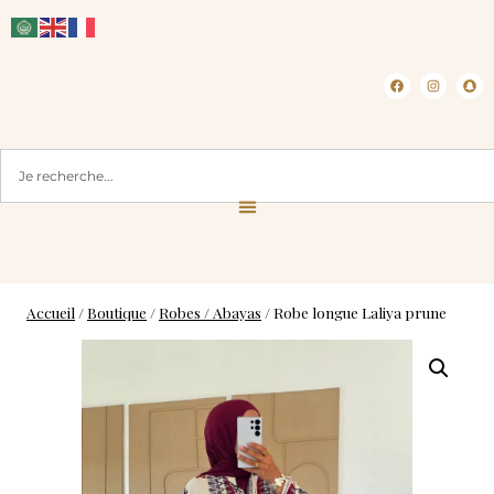
CLICK & COLLECT ( BLOIS 41 )
L
Accueil
/
Boutique
/
Robes / Abayas
/
Robe longue Laliya prune