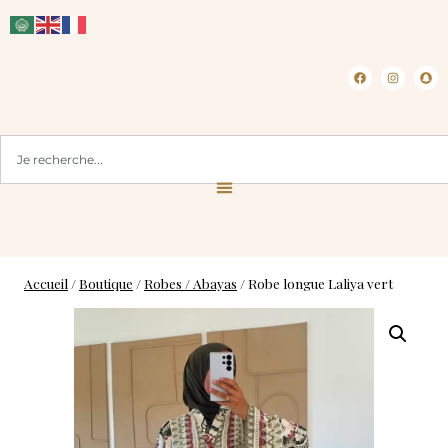
CLICK & COLLECT ( BLOIS 41 )
L
Accueil
/
Boutique
/
Robes / Abayas
/
Robe longue Laliya vert