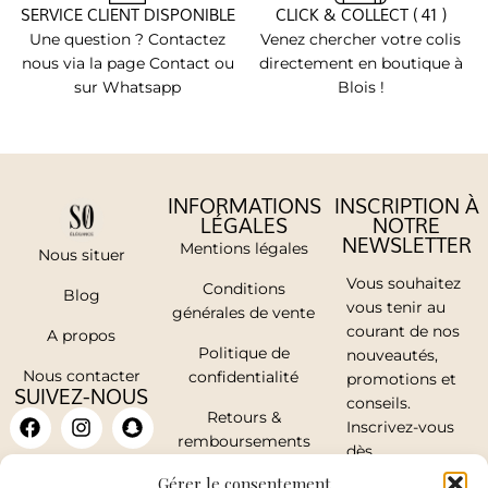
SERVICE CLIENT DISPONIBLE
CLICK & COLLECT ( 41 )
Une question ? Contactez
Venez chercher votre colis
nous via la page Contact ou
directement en boutique à
sur Whatsapp
Blois !
INFORMATIONS
INSCRIPTION À
LÉGALES
NOTRE
NEWSLETTER
Mentions légales
Nous situer
Vous souhaitez
Conditions
Blog
vous tenir au
générales de vente
courant de nos
A propos
Politique de
nouveautés,
Nous contacter
confidentialité
promotions et
SUIVEZ-NOUS
conseils.
Retours &
Inscrivez-vous
remboursements
dès
maintenant.
Mon compte
Gérer le consentement