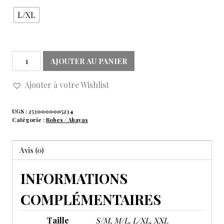
L/XL
AJOUTER AU PANIER
Ajouter à votre Wishlist
UGS :
2530000005234
Catégorie :
Robes / Abayas
Avis (0)
INFORMATIONS
COMPLÉMENTAIRES
Taille
S/M, M/L, L/XL, XXL