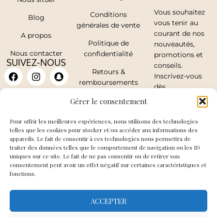
Vous souhaitez
Conditions
Blog
vous tenir au
générales de vente
courant de nos
A propos
Politique de
nouveautés,
Nous contacter
confidentialité
promotions et
SUIVEZ-NOUS
conseils.
Retours &
Inscrivez-vous
remboursements
dès
maintenant.
Mon compte
Gérer le consentement
Pour offrir les meilleures expériences, nous utilisons des technologies
telles que les cookies pour stocker et/ou accéder aux informations des
appareils. Le fait de consentir à ces technologies nous permettra de
traiter des données telles que le comportement de navigation ou les ID
J'accepte de
uniques sur ce site. Le fait de ne pas consentir ou de retirer son
recevoir les mails
consentement peut avoir un effet négatif sur certaines caractéristiques et
fonctions.
de So Elegance
ACCEPTER
JE