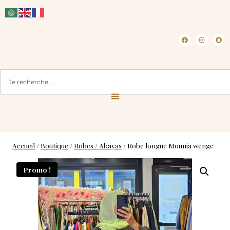
CLICK & COLLECT ( BLOIS 41 )
Accueil
/
Boutique
/
Robes / Abayas
/
Robe longue Mounia wenge
Promo !