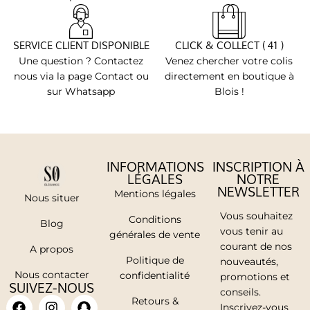
SERVICE CLIENT DISPONIBLE
CLICK & COLLECT ( 41 )
Une question ? Contactez
Venez chercher votre colis
nous via la page Contact ou
directement en boutique à
sur Whatsapp
Blois !
INFORMATIONS
INSCRIPTION À
LÉGALES
NOTRE
NEWSLETTER
Mentions légales
Nous situer
Vous souhaitez
Conditions
Blog
vous tenir au
générales de vente
courant de nos
A propos
Politique de
nouveautés,
Nous contacter
confidentialité
promotions et
SUIVEZ-NOUS
conseils.
Retours &
Inscrivez-vous