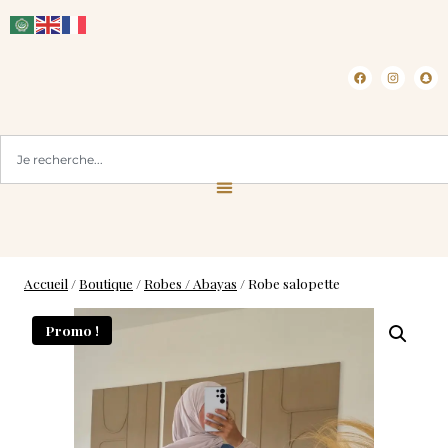
CLICK & COLLECT ( BLOIS 41 )
Accueil
/
Boutique
/
Robes / Abayas
/
Robe salopette
Promo !