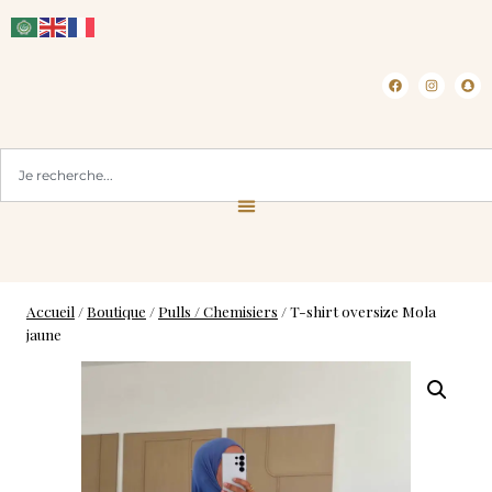
CLICK & COLLECT ( BLOIS 41 )
Accueil
/
Boutique
/
Pulls / Chemisiers
/
T-shirt oversize Mola
jaune