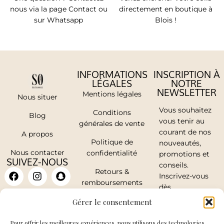
nous via la page Contact ou
directement en boutique à
sur Whatsapp
Blois !
INFORMATIONS
INSCRIPTION À
LÉGALES
NOTRE
NEWSLETTER
Mentions légales
Nous situer
Vous souhaitez
Conditions
Blog
vous tenir au
générales de vente
courant de nos
A propos
Politique de
nouveautés,
Nous contacter
confidentialité
promotions et
SUIVEZ-NOUS
conseils.
Retours &
Inscrivez-vous
remboursements
dès
maintenant.
Mon compte
Gérer le consentement
Pour offrir les meilleures expériences, nous utilisons des technologies