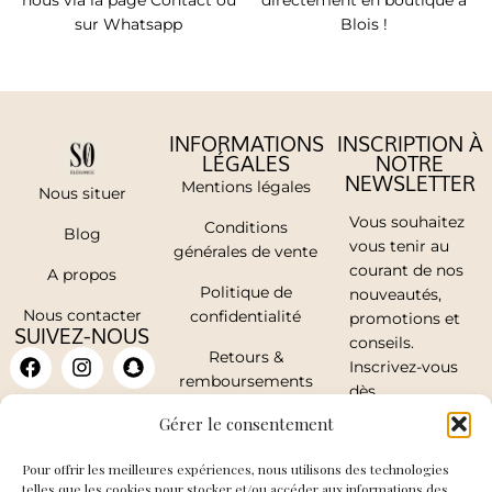
nous via la page Contact ou
directement en boutique à
sur Whatsapp
Blois !
INFORMATIONS
INSCRIPTION À
LÉGALES
NOTRE
NEWSLETTER
Mentions légales
Nous situer
Vous souhaitez
Conditions
Blog
vous tenir au
générales de vente
courant de nos
A propos
Politique de
nouveautés,
Nous contacter
confidentialité
promotions et
SUIVEZ-NOUS
conseils.
Retours &
Inscrivez-vous
remboursements
dès
maintenant.
Mon compte
Gérer le consentement
Pour offrir les meilleures expériences, nous utilisons des technologies
telles que les cookies pour stocker et/ou accéder aux informations des