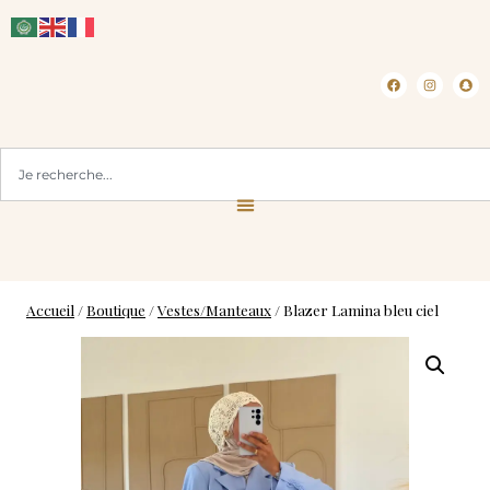
CLICK & COLLECT ( BLOIS 41 )
L
Accueil
/
Boutique
/
Vestes/Manteaux
/
Blazer Lamina bleu ciel