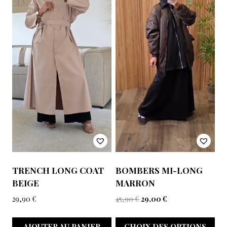
TRENCH LONG COAT
BOMBERS MI-LONG
BEIGE
MARRON
29,90
€
45,90
€
29,00
€
AJOUTER AU PANIER
CHOIX DES OPTIONS