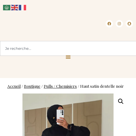
CLICK & COLLECT ( BLOIS 41 )
Accueil
/
Boutique
/
Pulls / Chemisiers
/
Haut satin dentelle noir