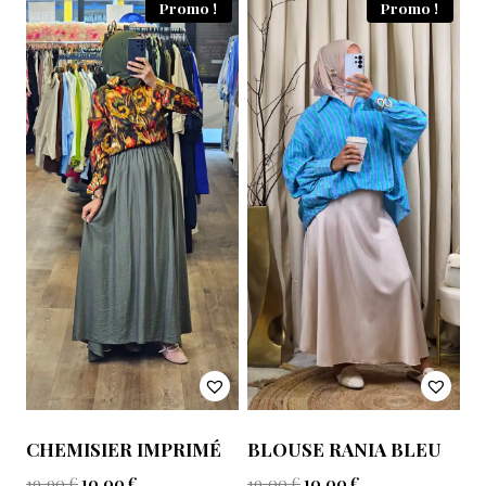
Promo !
Promo !
CHEMISIER IMPRIMÉ
BLOUSE RANIA BLEU
19,90
€
10,00
€
19,00
€
10,00
€