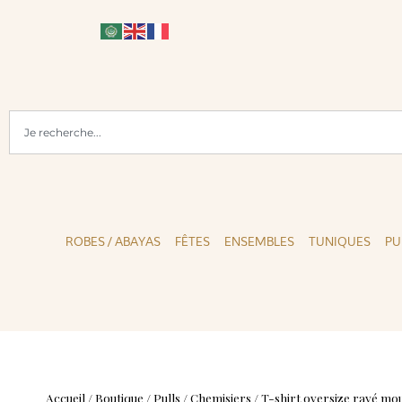
SERVICE CLIENT DISPONIBLE
ROBES / ABAYAS
FÊTES
ENSEMBLES
TUNIQUES
PU
Accueil
/
Boutique
/
Pulls / Chemisiers
/
T-shirt oversize rayé mo