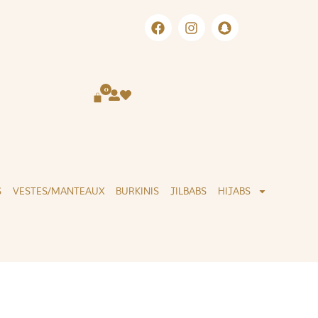
K & COLLECT ( BLOIS 41 )
LIVRAISON I
0
S
VESTES/MANTEAUX
BURKINIS
JILBABS
HIJABS