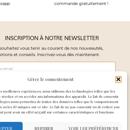
tsapp
commande gratuitement !
INSCRIPTION À NOTRE NEWSLETTER
souhaitez vous tenir au courant de nos nouveautés,
tions et conseils. Inscrivez-vous dès maintenant.
Gérer le consentement
ccepte de recevoir les mails de So Elegance
les meilleures expériences, nous utilisons des technologies telles que les
 stocker et/ou accéder aux informations des appareils. Le fait de consentir
ologies nous permettra de traiter des données telles que le comportement
E M'INSCRIS
n ou les ID uniques sur ce site. Le fait de ne pas consentir ou de retirer son
 peut avoir un effet négatif sur certaines caractéristiques et fonctions.
EPTER
REFUSER
VOIR LES PRÉFÉRENCES