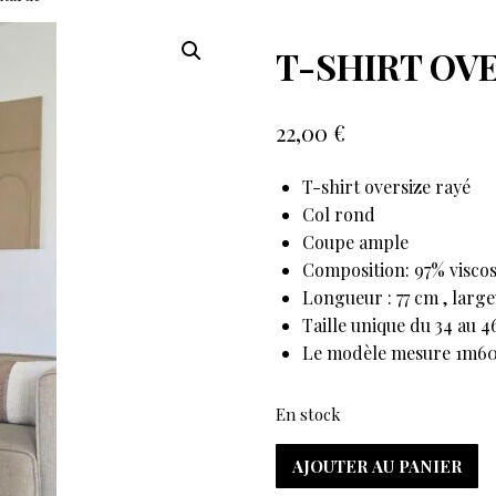
T-SHIRT OV
22,00
€
T-shirt oversize rayé
Col rond
Coupe ample
Composition: 97% viscos
Longueur : 77 cm , large
Taille unique du 34 au 4
Le modèle mesure 1m6
En stock
AJOUTER AU PANIER