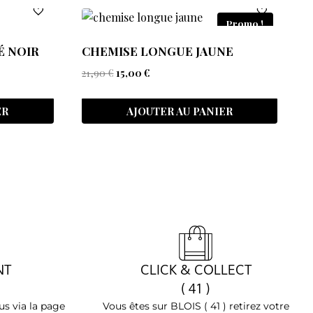
Promo !
É NOIR
CHEMISE LONGUE JAUNE
21,90
€
15,00
€
ER
AJOUTER AU PANIER
NT
CLICK & COLLECT
( 41 )
s via la page
Vous êtes sur BLOIS ( 41 ) retirez votre