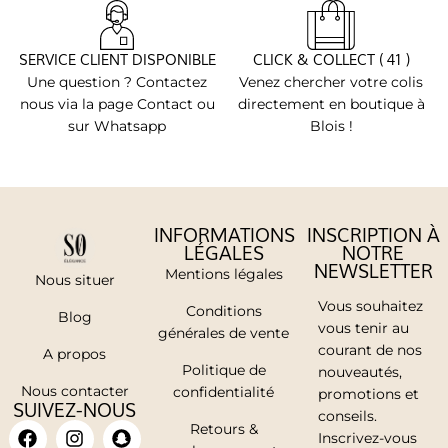
SERVICE CLIENT DISPONIBLE
CLICK & COLLECT ( 41 )
Une question ? Contactez
Venez chercher votre colis
nous via la page Contact ou
directement en boutique à
sur Whatsapp
Blois !
INFORMATIONS
INSCRIPTION À
LÉGALES
NOTRE
NEWSLETTER
Mentions légales
Nous situer
Vous souhaitez
Conditions
Blog
vous tenir au
générales de vente
courant de nos
A propos
Politique de
nouveautés,
Nous contacter
confidentialité
promotions et
SUIVEZ-NOUS
conseils.
Retours &
Inscrivez-vous