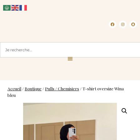
CLICK & COLLECT ( BLOIS 41 )
L
Accueil
/
Boutique
/
Pulls / Chemisiers
/
T-shirt oversize Wina
bleu